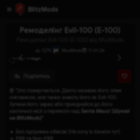
BlitzMods
Ремоделінг Evil-100 (E-100)
Ремоделінг Evil-100 (E-100) від MuzMods
1275
MuzMods
11.01.26
Поділитись
📗 "Зло повертається. Дехто називає його злим 
сніговиком, але танки знають його як Evil-100. 
Зупини його зараз або приєднуйся до його 
хаотичної місії з перемоги над 
Santa Maus! (Шукай 
на BlitzMods)
"
🔸 Без підтримки обвісів! (Не хочу їх бачити тут)
🔹 PBR та Non-PBR