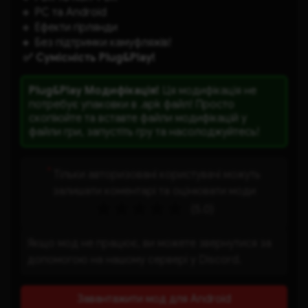
🔹 PC та Android
🔹 Ефекти гірлянди
🔸 Без підтримки камуфляжів!
 ✅ Сумісність Plug&Play!
Plug&Play Модифікація!
Ця модифікація не
потребує упаковки в .apk файл! Просто
скопіюйте та вставте файли модифікацій у
файли гри, запустіть гру та насолоджуйтесь!
*
Тільки авторизовані користувачі можуть
залишати коментарі та оцінювати моди
(5.0)
Якщо мод не працює, ви можете звернутися за
допомогою на нашому сервері у Discord.
Завантажити мод для Android