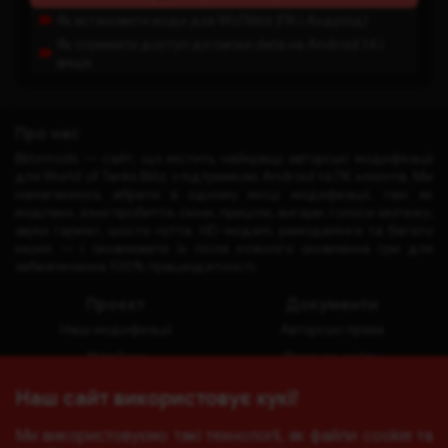
Як встановити моди для WoTBlitz (ПК і Андроїд)
Як отримати доступ до папки data на Android 14 і
вище
Про нас
Blitzmods — сайт, що містить найкращі авторські модифікації
для World of Tanks Blitz з підтримкою Android та ПК клієнтів. Ми
намагаємось зібрати в одному місці модифікації, такі як
модпаки, зони пробиття, скіни, приціли, ангари, голоси екіпажу,
звуки гармат, шосте чуття, HD-моделі, ремоделінги та багато
інших — і оновлювати їх після кожного оновлення гри для
забезпечення 100% працездатності.
Проєкт
Документи
Наші модифікації
Авторські права
BlitzCore
Правила сайту
Про нас
Політика конфіденційності
Наш сайт використовує кукі!
Політика Сookie
Ми використовуємо такі технології, як файли cookie та