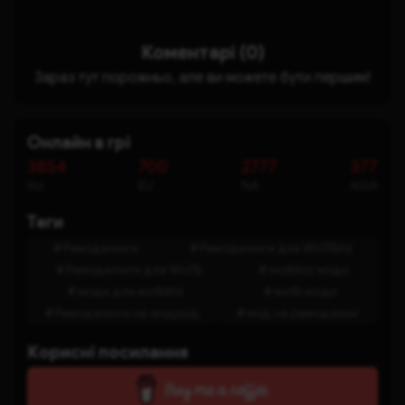
Коментарі (0)
Зараз тут порожньо, але ви можете бути першим!
Онлайн в грі
3854
700
2777
377
Усі
EU
NA
ASIA
Теги
Ремоделінги
Ремоделінги для WoTBlitz
Ремоделінги для WoTB
wotblitz моди
моди для wotblitz
wotb моди
Ремоделінги на андроїд
мод на ремоделінг
Кориснi посилання