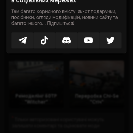
в соціальних мережах
Інші моди
Там багато корисного вмісту, як-от подарунки,
посібники, огляди модифікацій, новини сайту та
багато іншого... Підпишіться!
Переробка 116F3
星际猎人 Starhunter
"Цифрове поле
(TS-60)
бою"
Ремоделінг 60TP
Переробка Chi-Se
"Witcher"
"Стіч"
*
Тільки авторизовані користувачі можуть
залишати коментарі та оцінювати моди